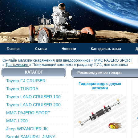
Главная
Статьи
Новости
Как сделать заказ
Д
Он-лайн магазин снаряжения для внедорожников
»
MMC PAJERO SPORT
»
Трансмиссия
» Понижающий комплект в раздатку 2,7:1, для механики
КАТАЛОГ
Рекомендуемые товары
Toyota FJ CRUISER
Гидроцилиндр с двумя
штоками
Toyota TUNDRA
Toyota LAND CRUISER 100
Toyota LAND CRUISER 200
MMC PAJERO SPORT
MMC L200
Jeep WRANGLER JK
Suzuki SAMURAI, JIMNY