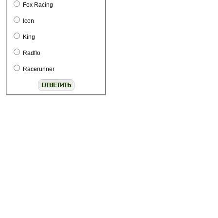
Fox Racing
Icon
King
Radflo
$390.00
$440.00
Racerunner
В корзину
Подробнее
В