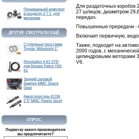
Для раздаточных коробок 
Понижающий комплект
27 шлицов, диаметром 29,6
в раздатку 2,7:1, для
передач.
механики
$125.00
Повышенные прередачи - б
ДРУГИЕ СМОТРЕЛИ ЕЩЁ
В корзину
Подробнее
В
Включает первичную, ведо
Передний бампер MMC L200
Кит
Ступичные проставки
Также, подходит на автомоб
2006+
Toyota, Mitsubishi 1"
2000 годов, с механическо
цилиндровыми моторами 3lt
V6.
Revolution 4,63 STD
для Nissan Patrol Y60,
61
Задний силовой
бампер MMC Space
Gear
Амортизаторы ICON
2,5" MMC Pajero Sport
$980.00
$650.00
В корзину
Подробнее
В
ОПРОС
Комплект задних рессор
R
Samurai, lift 3"
Подвеску какого производителя
вы предпочитаете?