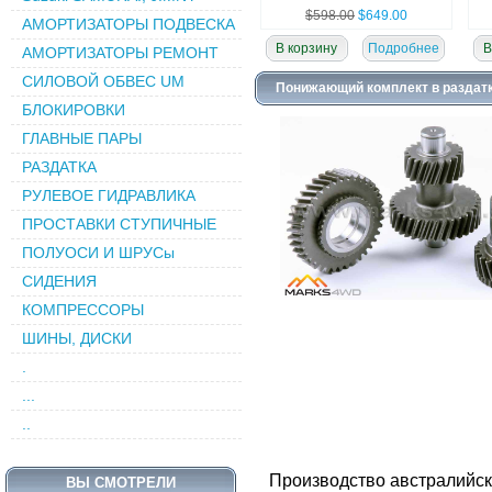
$598.00
$649.00
АМОРТИЗАТОРЫ ПОДВЕСКА
В корзину
Подробнее
В
АМОРТИЗАТОРЫ РЕМОНТ
СИЛОВОЙ ОБВЕC UM
Бампер передний, силовой
Ба
Понижающий комплект в раздатку
на TUNDRA 2007+
БЛОКИРОВКИ
ГЛАВНЫЕ ПАРЫ
РАЗДАТКА
РУЛЕВОЕ ГИДРАВЛИКА
ПРОСТАВКИ СТУПИЧНЫЕ
ПОЛУОСИ И ШРУСы
СИДЕНИЯ
$1300.00
КОМПРЕССОРЫ
В корзину
Подробнее
В
ШИНЫ, ДИСКИ
Ступичные проставки
.
Suzuki, Jeep 1,25"
...
..
Производство австралийск
ВЫ СМОТРЕЛИ