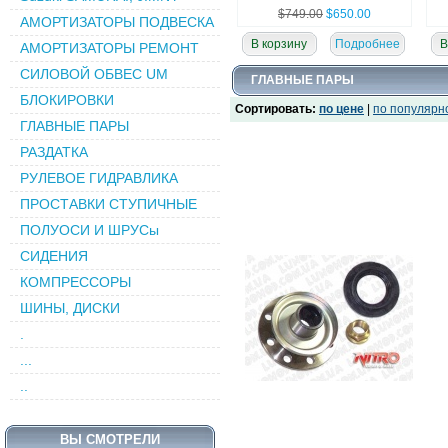
$749.00
$650.00
АМОРТИЗАТОРЫ ПОДВЕСКА
В корзину
Подробнее
В
АМОРТИЗАТОРЫ РЕМОНТ
СИЛОВОЙ ОБВЕC UM
Комплект задних рессор
ГЛАВНЫЕ ПАРЫ
Samurai, lift 3"
БЛОКИРОВКИ
Сортировать:
по цене
|
по популярн
ГЛАВНЫЕ ПАРЫ
РАЗДАТКА
РУЛЕВОЕ ГИДРАВЛИКА
ПРОСТАВКИ СТУПИЧНЫЕ
ПОЛУОСИ И ШРУСы
СИДЕНИЯ
$390.00
$440.00
КОМПРЕССОРЫ
В корзину
Подробнее
В
ШИНЫ, ДИСКИ
Бампер передний, силовой
R
.
на TUNDRA 2007+
...
..
ВЫ СМОТРЕЛИ