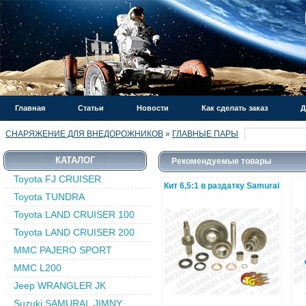
Главная
Статьи
Новости
Как сделать заказ
Д
СНАРЯЖЕНИЕ ДЛЯ ВНЕДОРОЖНИКОВ
»
ГЛАВНЫЕ ПАРЫ
КАТАЛОГ
Рекомендуемые товары
Toyota FJ CRUISER
Кит 6,5:1 в раздатку Samurai
Toyota TUNDRA
Toyota LAND CRUISER 100
Toyota LAND CRUISER 200
MMC PAJERO SPORT
MMC L200
Jeep WRANGLER JK
Suzuki SAMURAI, JIMNY