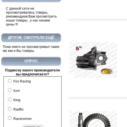
C данной сети не
просматривались товары,
рекомендуем Вам просмотреть
наши товары , у нас низкие
$1300.00
цены !!!
В корзину
Подробнее
В
ДРУГИЕ СМОТРЕЛИ ЕЩЁ
Передний бампер MMC L200
2006+
Пока никто не просматривал такие
же как и Вы товары.
ОПРОС
Подвеску какого производителя
вы предпочитаете?
Fox Racing
Icon
$980.00
$650.00
King
В корзину
Подробнее
В
Radflo
Бампер задний, силовой на
TUNDRA 2007+
Racerunner